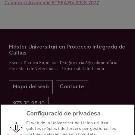
Calendari Acadèmic ETSEAFIV 2026-2027
Màster Universitari en Protecció Integrada de
Cultius
Escola Tècnica Superior d'Enginyeria Agroalimentària i
Forestal i de Veterinària - Universitat de Lleida
Mapa del web
Contacte
973 70 25 10
Configuració de privadesa
El web de la Universitat de Lleida utilitza
galetes pròpies i de tercers per gestionar les
vostres preferències amb finalitats